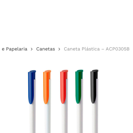
Cotação
o e Papelaria
Canetas
Caneta Plástica – ACP0305B
echar.