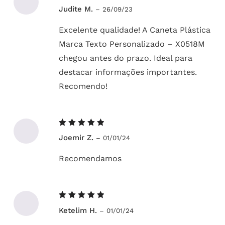
Avaliação
Judite M.
–
26/09/23
5
de 5
Excelente qualidade! A Caneta Plástica
Marca Texto Personalizado – X0518M
chegou antes do prazo. Ideal para
destacar informações importantes.
Recomendo!
Avaliação
Joemir Z.
–
01/01/24
5
de 5
Recomendamos
Avaliação
Ketelim H.
–
01/01/24
5
de 5