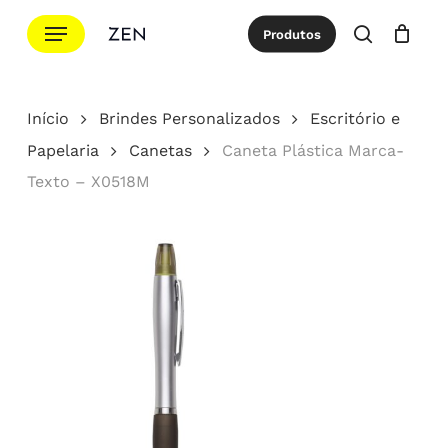
Ir
Menu
Produtos
para
procurar
Cotação
Close
Cart
o
conteúdo
Início
Brindes Personalizados
Escritório e
principal
Papelaria
Canetas
Caneta Plástica Marca-
Texto – X0518M