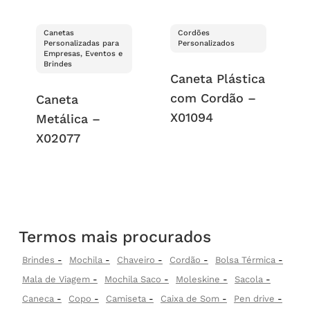
Canetas
Cordões
Personalizadas para
Personalizados
Empresas, Eventos e
Brindes
Caneta Plástica
com Cordão –
Caneta
X01094
Metálica –
X02077
Termos mais procurados
Brindes
Mochila
Chaveiro
Cordão
Bolsa Térmica
Mala de Viagem
Mochila Saco
Moleskine
Sacola
Caneca
Copo
Camiseta
Caixa de Som
Pen drive