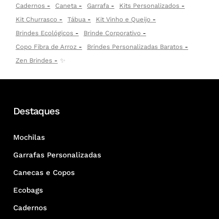
Cadernos
Caneta
Garrafa
Kits Personalizados
Kit Churrasco
Tábua
Kit Vinho e Queijo
Brindes Ecológicos
Brinde Corporativo
Copo Fibra de Arroz
Brindes Personalizadas Baratos
Zen Brindes
✨
Destaques
Mochilas
Garrafas Personalizadas
Canecas e Copos
Ecobags
Cadernos