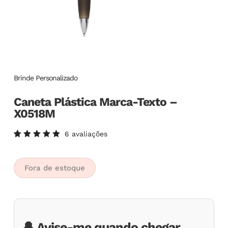
Brinde Personalizado
Caneta Plástica Marca-Texto –
X0518M
6
avaliações
Avaliado
6
como
5.00
de
5, com
Fora de estoque
baseado
em
avaliações
de
clientes
🔔 Avise-me quando chegar