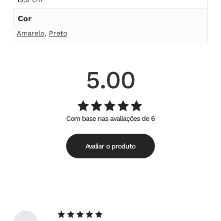
Cor
Amarelo
,
Preto
5.00
Com base nas avaliações de 6
Avaliação
de
5.00
5
Avaliar o produto