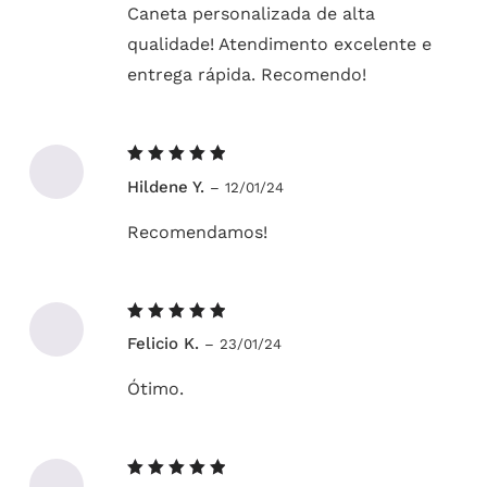
Caneta personalizada de alta
qualidade! Atendimento excelente e
entrega rápida. Recomendo!
Avaliação
Hildene Y.
–
12/01/24
5
de 5
Recomendamos!
Avaliação
Felicio K.
–
23/01/24
5
de 5
Ótimo.