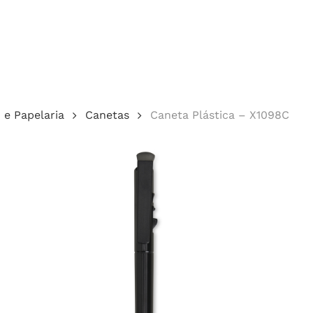
Cotação
o e Papelaria
Canetas
Caneta Plástica – X1098C
echar.