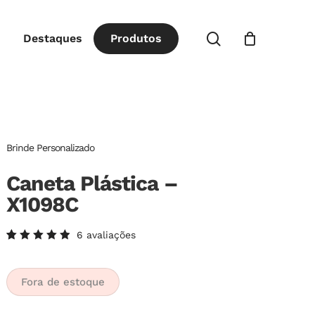
Close
procurar
Destaques
P
r
o
d
u
t
o
s
Cart
Brinde Personalizado
Caneta Plástica –
X1098C
6
avaliações
Avaliado
6
como
5.00
de
5, com
Fora de estoque
baseado
em
avaliações