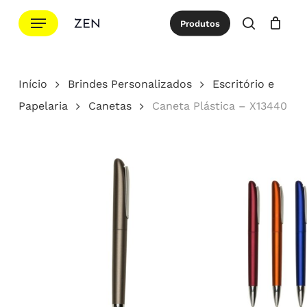
Ir
Menu
Produtos
para
procurar
Cotação
Close
Cart
o
conteúdo
Início
Brindes Personalizados
Escritório e
principal
Papelaria
Canetas
Caneta Plástica – X13440