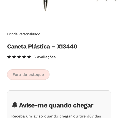
Brinde Personalizado
Caneta Plástica – X13440
6
avaliações
Avaliado
6
como
5.00
de
5, com
Fora de estoque
baseado
em
avaliações
de
clientes
🔔 Avise-me quando chegar
Receba um aviso quando chegar ou tire dúvidas