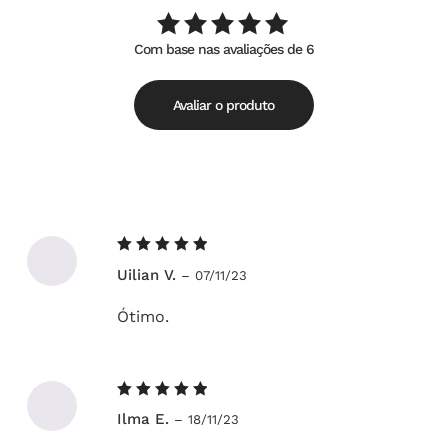
Com base nas avaliações de 6
Avaliação
de
5.00
5
Avaliar o produto
Avaliação
Uilian V.
–
07/11/23
5
de 5
Ótimo.
Avaliação
Ilma E.
–
18/11/23
5
de 5