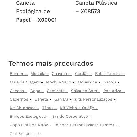
Caneta
Caneta Plástica
Ecológica de
– X08578
Papel – X00001
Termos mais procurados
Brindes
Mochila
Chaveiro
Cordão
Bolsa Térmica
Mala de Viagem
Mochila Saco
Moleskine
Sacola
Caneca
Copo
Camiseta
Caixa de Som
Pen drive
Cadernos
Caneta
Garrafa
Kits Personalizados
Kit Churrasco
Tábua
Kit Vinho e Queijo
Brindes Ecológicos
Brinde Corporativo
Copo Fibra de Arroz
Brindes Personalizadas Baratos
Zen Brindes
✨