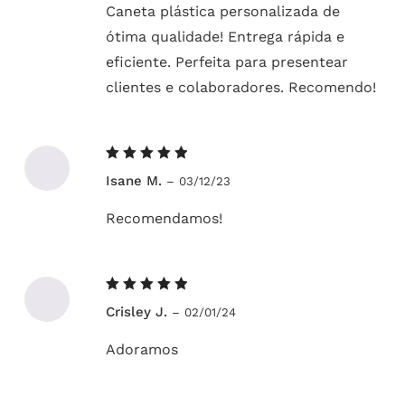
Caneta plástica personalizada de
ótima qualidade! Entrega rápida e
eficiente. Perfeita para presentear
clientes e colaboradores. Recomendo!
Avaliação
Isane M.
–
03/12/23
5
de 5
Recomendamos!
Avaliação
Crisley J.
–
02/01/24
5
de 5
Adoramos