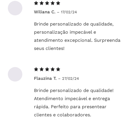
Avaliação
Wiliana C.
–
17/02/24
5
de 5
Brinde personalizado de qualidade,
personalização impecável e
atendimento excepcional. Surpreenda
seus clientes!
Avaliação
Flauzina T.
–
27/02/24
5
de 5
Brinde personalizado de qualidade!
Atendimento impecável e entrega
rápida. Perfeito para presentear
clientes e colaboradores.