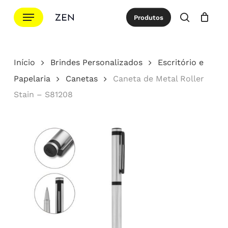
Ir
Menu
Produtos
para
procurar
Cotação
Close
Cart
o
conteúdo
Início
Brindes Personalizados
Escritório e
principal
Papelaria
Canetas
Caneta de Metal Roller
Stain – S81208