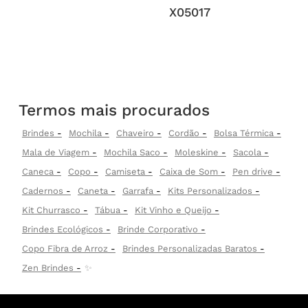
X05017
Termos mais procurados
Brindes
Mochila
Chaveiro
Cordão
Bolsa Térmica
Mala de Viagem
Mochila Saco
Moleskine
Sacola
Caneca
Copo
Camiseta
Caixa de Som
Pen drive
Cadernos
Caneta
Garrafa
Kits Personalizados
Kit Churrasco
Tábua
Kit Vinho e Queijo
Brindes Ecológicos
Brinde Corporativo
Copo Fibra de Arroz
Brindes Personalizadas Baratos
Zen Brindes
✨