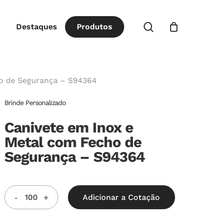
Close
procurar
Destaques
P
r
o
d
u
t
o
s
Cart
ho de Segurança – S94364
Brinde Personalizado
Canivete em Inox e
Metal com Fecho de
Segurança – S94364
Adicionar a Cotação