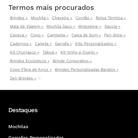
Termos mais procurados
Brindes
Mochila
Chaveiro
Cordão
Bolsa Térmica
Mala de Viagem
Mochila Saco
Moleskine
Sacola
Caneca
Copo
Camiseta
Caixa de Som
Pen drive
Cadernos
Caneta
Garrafa
Kits Personalizados
Kit Churrasco
Tábua
Kit Vinho e Queijo
Brindes Ecológicos
Brinde Corporativo
Copo Fibra de Arroz
Brindes Personalizadas Baratos
Zen Brindes
✨
Destaques
Mochilas
Garrafas Personalizadas