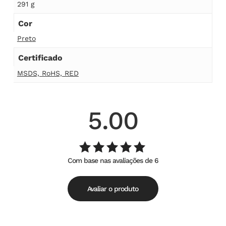
291 g
Cor
Preto
Certificado
MSDS, RoHS, RED
5.00
Com base nas avaliações de 6
Avaliação
de
5.00
5
Avaliar o produto