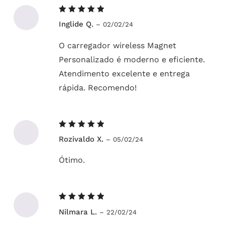
Avaliação
Inglide Q.
–
02/02/24
5
de 5
O carregador wireless Magnet
Personalizado é moderno e eficiente.
Atendimento excelente e entrega
rápida. Recomendo!
Avaliação
Rozivaldo X.
–
05/02/24
5
de 5
Ótimo.
Avaliação
Nilmara L.
–
22/02/24
5
de 5