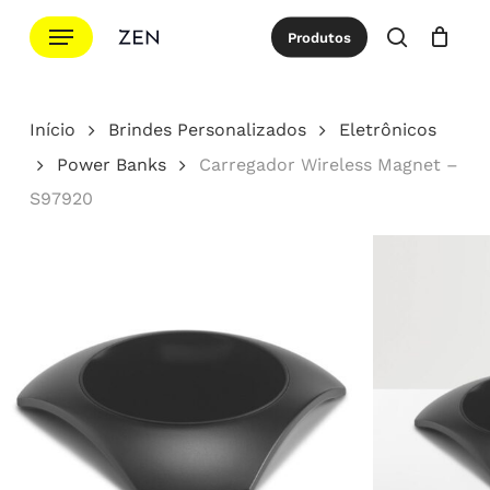
Ir
Menu
Produtos
para
procurar
Cotação
Close
Cart
o
conteúdo
Início
Brindes Personalizados
Eletrônicos
principal
Power Banks
Carregador Wireless Magnet –
S97920