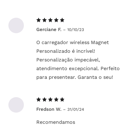
Avaliação
Gerciane F.
–
10/10/23
5
de 5
O carregador wireless Magnet
Personalizado é incrível!
Personalização impecável,
atendimento excepcional. Perfeito
para presentear. Garanta o seu!
Avaliação
Fredson W.
–
31/01/24
5
de 5
Recomendamos