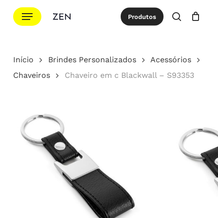
Ir
Menu
Produtos
para
procurar
Cotação
Close
Cart
o
conteúdo
Início
Brindes Personalizados
Acessórios
principal
Chaveiros
Chaveiro em c Blackwall – S93353