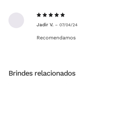
Avaliação
Jadir V.
–
07/04/24
5
de 5
Recomendamos
Brindes relacionados