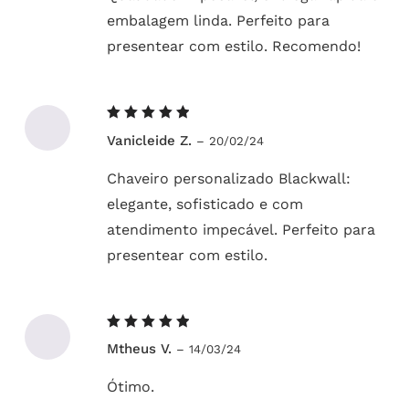
embalagem linda. Perfeito para
presentear com estilo. Recomendo!
Avaliação
Vanicleide Z.
–
20/02/24
5
de 5
Chaveiro personalizado Blackwall:
elegante, sofisticado e com
atendimento impecável. Perfeito para
presentear com estilo.
Avaliação
Mtheus V.
–
14/03/24
5
de 5
Ótimo.