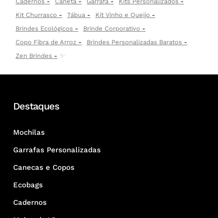
Cadernos
Caneta
Garrafa
Kits Personalizados
Kit Churrasco
Tábua
Kit Vinho e Queijo
Brindes Ecológicos
Brinde Corporativo
Copo Fibra de Arroz
Brindes Personalizadas Baratos
Zen Brindes
✨
Destaques
Mochilas
Garrafas Personalizadas
Canecas e Copos
Ecobags
Cadernos