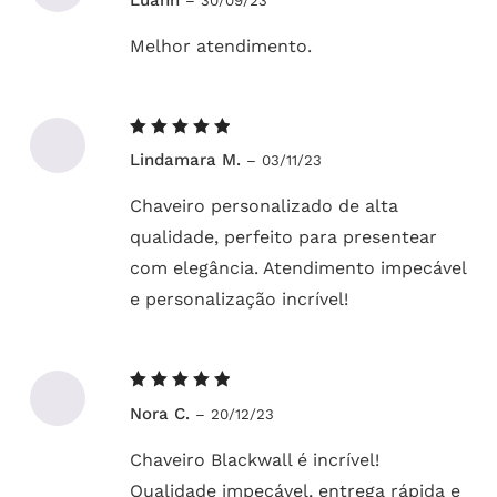
–
30/09/23
5
de 5
Melhor atendimento.
Avaliação
Lindamara M.
–
03/11/23
5
de 5
Chaveiro personalizado de alta
qualidade, perfeito para presentear
com elegância. Atendimento impecável
e personalização incrível!
Avaliação
Nora C.
–
20/12/23
5
de 5
Chaveiro Blackwall é incrível!
Qualidade impecável, entrega rápida e