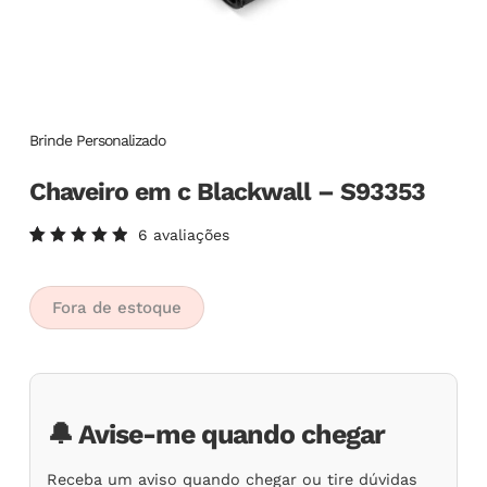
Brinde Personalizado
Chaveiro em c Blackwall – S93353
6
avaliações
Avaliado
6
como
5.00
de
5, com
Fora de estoque
baseado
em
avaliações
de
clientes
🔔 Avise-me quando chegar
Receba um aviso quando chegar ou tire dúvidas