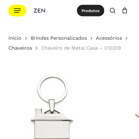
Ir
Menu
Produtos
para
procurar
Cotação
Close
Cart
o
conteúdo
Início
Brindes Personalizados
Acessórios
principal
Chaveiros
Chaveiro de Metal Casa – X12209