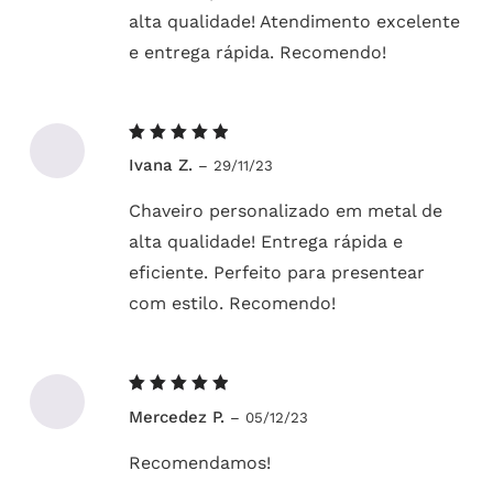
alta qualidade! Atendimento excelente
e entrega rápida. Recomendo!
Avaliação
Ivana Z.
–
29/11/23
5
de 5
Chaveiro personalizado em metal de
alta qualidade! Entrega rápida e
eficiente. Perfeito para presentear
com estilo. Recomendo!
Avaliação
Mercedez P.
–
05/12/23
5
de 5
Recomendamos!