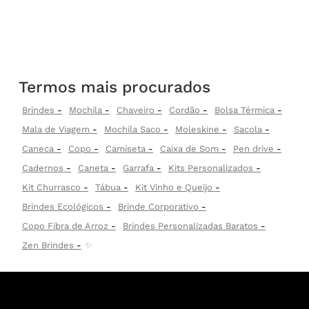
Termos mais procurados
Brindes
Mochila
Chaveiro
Cordão
Bolsa Térmica
Mala de Viagem
Mochila Saco
Moleskine
Sacola
Caneca
Copo
Camiseta
Caixa de Som
Pen drive
Cadernos
Caneta
Garrafa
Kits Personalizados
Kit Churrasco
Tábua
Kit Vinho e Queijo
Brindes Ecológicos
Brinde Corporativo
Copo Fibra de Arroz
Brindes Personalizadas Baratos
Zen Brindes
✨