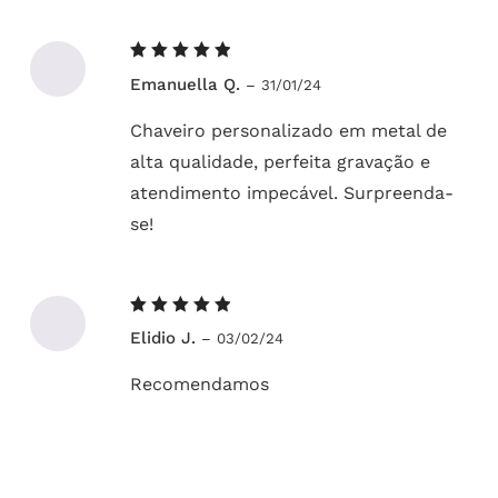
Avaliação
Emanuella Q.
–
31/01/24
5
de 5
Chaveiro personalizado em metal de
alta qualidade, perfeita gravação e
atendimento impecável. Surpreenda-
se!
Avaliação
Elidio J.
–
03/02/24
5
de 5
Recomendamos