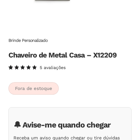
Brinde Personalizado
Chaveiro de Metal Casa – X12209
5
avaliações
Avaliado
5
como
5.00
de
5, com
Fora de estoque
baseado
em
avaliações
de
clientes
🔔 Avise-me quando chegar
Receba um aviso quando chegar ou tire dúvidas