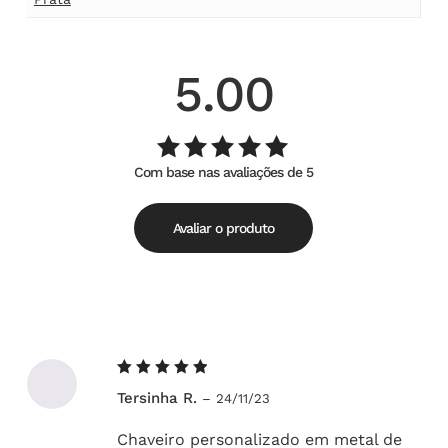
5.00
Com base nas avaliações de 5
Avaliação
de
5.00
5
Avaliar o produto
Avaliação
Tersinha R.
–
24/11/23
5
de 5
Chaveiro personalizado em metal de