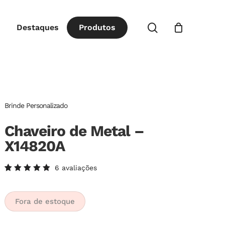
Close
procurar
Destaques
P
r
o
d
u
t
o
s
Cart
Brinde Personalizado
Chaveiro de Metal –
X14820A
6
avaliações
Avaliado
6
como
5.00
de
5, com
Fora de estoque
baseado
em
avaliações