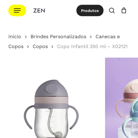
Ir
Menu
Produtos
para
procurar
Cotação
Close
Cart
o
conteúdo
Início
Brindes Personalizados
Canecas e
principal
Copos
Copos
Copo Infantil 350 ml – X02121