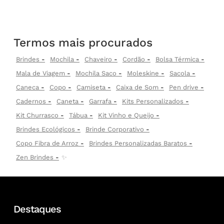
Termos mais procurados
Brindes
Mochila
Chaveiro
Cordão
Bolsa Térmica
Mala de Viagem
Mochila Saco
Moleskine
Sacola
Caneca
Copo
Camiseta
Caixa de Som
Pen drive
Cadernos
Caneta
Garrafa
Kits Personalizados
Kit Churrasco
Tábua
Kit Vinho e Queijo
Brindes Ecológicos
Brinde Corporativo
Copo Fibra de Arroz
Brindes Personalizadas Baratos
Zen Brindes
✨
Destaques