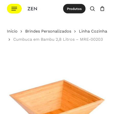
Ir
Menu
Produtos
para
procurar
Cotação
Close
Cart
o
conteúdo
Início
Brindes Personalizados
Linha Cozinha
principal
Cumbuca em Bambu 2,8 Litros – MRE-00203