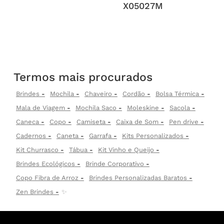
X05027M
Termos mais procurados
Brindes
Mochila
Chaveiro
Cordão
Bolsa Térmica
Mala de Viagem
Mochila Saco
Moleskine
Sacola
Caneca
Copo
Camiseta
Caixa de Som
Pen drive
Cadernos
Caneta
Garrafa
Kits Personalizados
Kit Churrasco
Tábua
Kit Vinho e Queijo
Brindes Ecológicos
Brinde Corporativo
Copo Fibra de Arroz
Brindes Personalizadas Baratos
Zen Brindes
✨