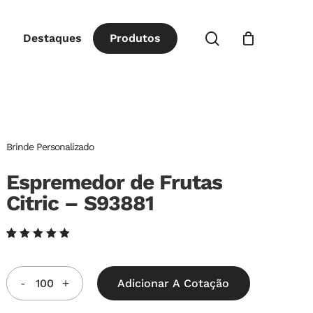
Close
procurar
Destaques
P
r
o
d
u
t
o
s
Cart
Brinde Personalizado
Espremedor de Frutas
Citric – S93881
Avaliado
6
como
5.00
de
5, com
Adicionar A Cotação
baseado
em
avaliações