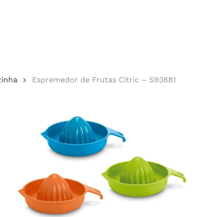
Cotação
zinha
Espremedor de Frutas Citric – S93881
echar.