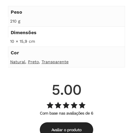
Peso
210 g
Dimensões
10 × 15,9 cm
Cor
Natural
,
Preto
,
Transparente
5.00
Com base nas avaliações de 6
Avaliação
de
5.00
5
Avaliar o produto