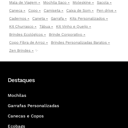
Mala de Viagem
Mochila Saco
Moleskine
Sacola
Caneca
Copo
Camiseta
Caixa de Som
Pen drive
Cadernos
Caneta
Garrafa
Kits Personalizados
Kit Churrasco
Tábua
Kit Vinho e Queijo
Brindes Ecológicos
Brinde Corporativo
Copo Fibra de Arroz
Brindes Personalizadas Baratos
Zen Brindes
✨
Destaques
Mochilas
Garrafas Personalizadas
Canecas e Copos
Ecobags