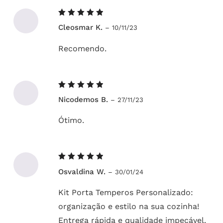
Avaliação
Cleosmar K.
–
10/11/23
5
de 5
Recomendo.
Avaliação
Nicodemos B.
–
27/11/23
5
de 5
Ótimo.
Avaliação
Osvaldina W.
–
30/01/24
5
de 5
Kit Porta Temperos Personalizado:
organização e estilo na sua cozinha!
Entrega rápida e qualidade impecável.