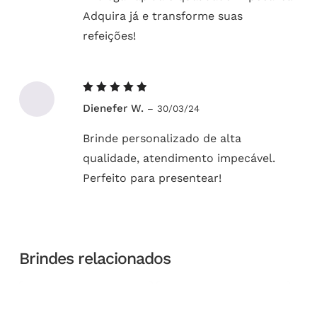
Adquira já e transforme suas
refeições!
Avaliação
Dienefer W.
–
30/03/24
5
de 5
Brinde personalizado de alta
qualidade, atendimento impecável.
Perfeito para presentear!
Brindes relacionados