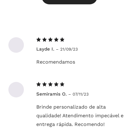
Avaliação
Layde I.
–
21/09/23
5
de 5
Recomendamos
Avaliação
Semiramis O.
–
07/11/23
5
de 5
Brinde personalizado de alta
qualidade! Atendimento impecável e
entrega rápida. Recomendo!