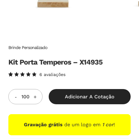
Brinde Personalizado
Kit Porta Temperos – X14935
6
avaliações
Avaliado
6
como
5.00
de
5, com
Adicionar A Cotação
baseado
em
avaliações
de
clientes
Gravação grátis
de um logo em
1 cor
!