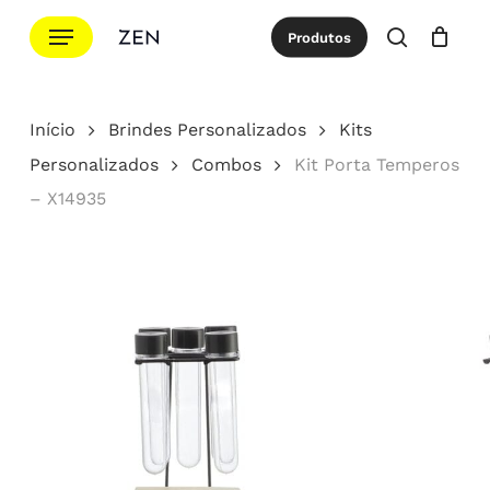
Ir
Menu
Produtos
para
procurar
Cotação
Close
Cart
o
conteúdo
Início
Brindes Personalizados
Kits
principal
Personalizados
Combos
Kit Porta Temperos
– X14935