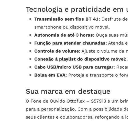
Tecnologia e praticidade em 
Transmissão sem fios BT 4.1:
Desfrute de 
smartphone ou dispositivo móvel.
Autonomia de até 3 horas:
Ouça suas músi
Função para atender chamadas:
Atenda e 
Controle de volume:
Ajuste o volume da m
Conexão à playlist do dispositivo móvel:
Cabo USB/micro USB para carregar:
Recar
Bolsa em EVA:
Proteja e transporte o fon
Sua marca em destaque
O Fone de Ouvido Ottoflex – S57913 é um bri
para a personalização. Com a possibilidade d
seus clientes e colaboradores, reforçando a i