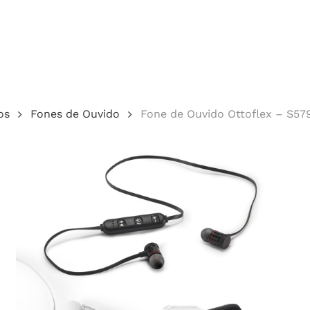
Cotação
os
Fones de Ouvido
Fone de Ouvido Ottoflex – S57
echar.