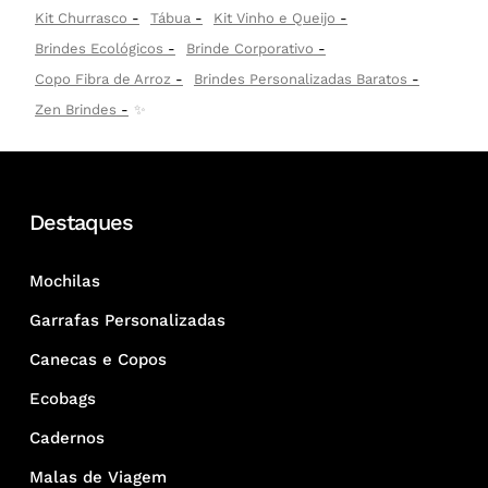
Kit Churrasco
Tábua
Kit Vinho e Queijo
Brindes Ecológicos
Brinde Corporativo
Copo Fibra de Arroz
Brindes Personalizadas Baratos
Zen Brindes
✨
Destaques
Mochilas
Garrafas Personalizadas
Canecas e Copos
Ecobags
Cadernos
Malas de Viagem