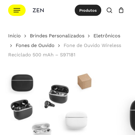
Ir
Menu
Produtos
para
procurar
Cotação
Close
Cart
o
conteúdo
Início
Brindes Personalizados
Eletrônicos
principal
Fones de Ouvido
Fone de Ouvido Wireless
Reciclado 500 mAh – S97181