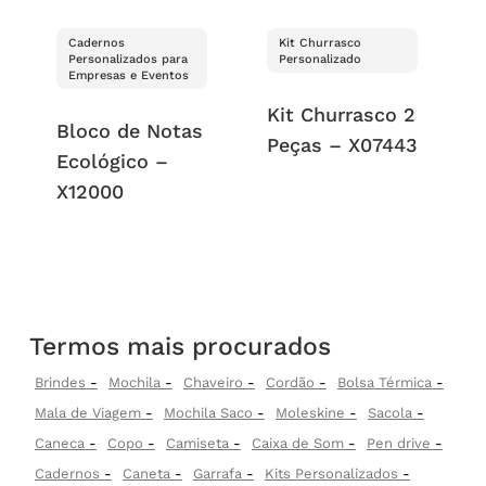
Cadernos
Kit Churrasco
Personalizados para
Personalizado
Empresas e Eventos
Kit Churrasco 2
Bloco de Notas
Peças – X07443
Ecológico –
X12000
Termos mais procurados
Brindes
Mochila
Chaveiro
Cordão
Bolsa Térmica
Mala de Viagem
Mochila Saco
Moleskine
Sacola
Caneca
Copo
Camiseta
Caixa de Som
Pen drive
Cadernos
Caneta
Garrafa
Kits Personalizados