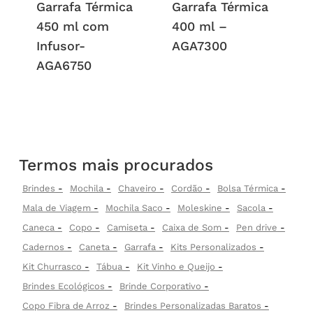
Garrafa Térmica
Garrafa Térmica
450 ml com
400 ml –
Infusor-
AGA7300
AGA6750
Termos mais procurados
Brindes
Mochila
Chaveiro
Cordão
Bolsa Térmica
Mala de Viagem
Mochila Saco
Moleskine
Sacola
Caneca
Copo
Camiseta
Caixa de Som
Pen drive
Cadernos
Caneta
Garrafa
Kits Personalizados
Kit Churrasco
Tábua
Kit Vinho e Queijo
Brindes Ecológicos
Brinde Corporativo
Copo Fibra de Arroz
Brindes Personalizadas Baratos