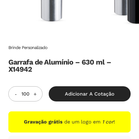
Brinde Personalizado
Garrafa de Alumínio – 630 ml –
X14942
Adicionar A Cotação
Gravação grátis
de um logo em
1 cor
!