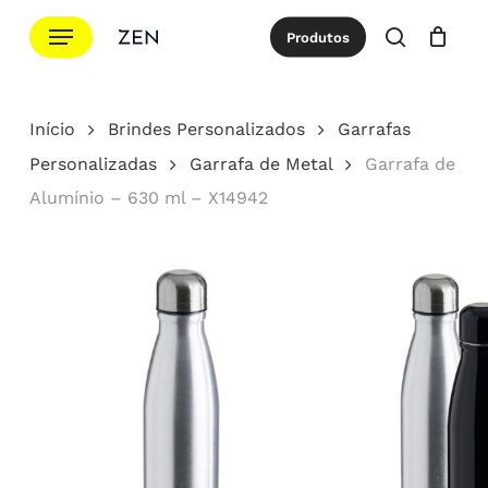
Ir
Menu
Produtos
para
procurar
Cotação
Close
Cart
o
conteúdo
Início
Brindes Personalizados
Garrafas
principal
Personalizadas
Garrafa de Metal
Garrafa de
Alumínio – 630 ml – X14942