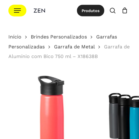
Ir
Menu
Produtos
para
procurar
Cotação
Close
Cart
o
conteúdo
Início
Brindes Personalizados
Garrafas
principal
Personalizadas
Garrafa de Metal
Garrafa de
Alumínio com Bico 750 ml – X18638B