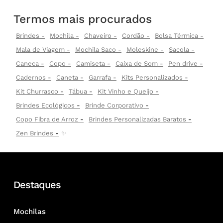
Termos mais procurados
Brindes
Mochila
Chaveiro
Cordão
Bolsa Térmica
Mala de Viagem
Mochila Saco
Moleskine
Sacola
Caneca
Copo
Camiseta
Caixa de Som
Pen drive
Cadernos
Caneta
Garrafa
Kits Personalizados
Kit Churrasco
Tábua
Kit Vinho e Queijo
Brindes Ecológicos
Brinde Corporativo
Copo Fibra de Arroz
Brindes Personalizadas Baratos
Zen Brindes
✨
Destaques
Mochilas