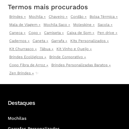
Termos mais procurados
Brindes
Mochila
Chaveiro
Cordão
Bolsa Térmica
Mala de Viagem
Mochila Saco
Moleskine
Sacola
Caneca
Copo
Camiseta
Caixa de Som
Pen drive
Cadernos
Caneta
Garrafa
Kits Personalizados
Kit Churrasco
Tábua
Kit Vinho e Queijo
Brindes Ecológicos
Brinde Corporativo
Copo Fibra de Arroz
Brindes Personalizadas Baratos
Zen Brindes
✨
Destaques
Mochilas
Garrafas Personalizadas