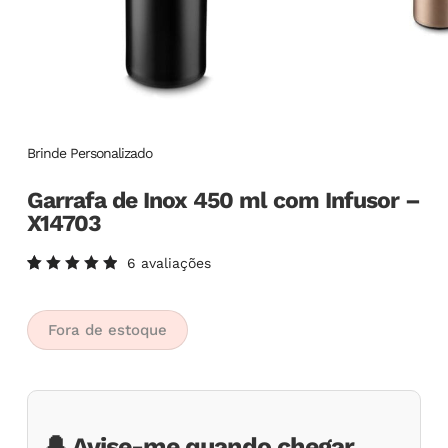
Brinde Personalizado
Garrafa de Inox 450 ml com Infusor –
X14703
6
avaliações
Avaliado
6
como
5.00
de
5, com
Fora de estoque
baseado
em
avaliações
de
clientes
🔔 Avise-me quando chegar