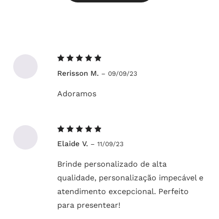
Avaliação
Rerisson M.
–
09/09/23
5
de 5
Adoramos
Avaliação
Elaide V.
–
11/09/23
5
de 5
Brinde personalizado de alta
qualidade, personalização impecável e
atendimento excepcional. Perfeito
para presentear!