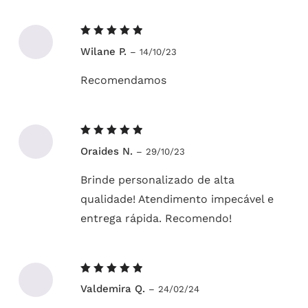
Avaliação
Wilane P.
–
14/10/23
5
de 5
Recomendamos
Avaliação
Oraides N.
–
29/10/23
5
de 5
Brinde personalizado de alta
qualidade! Atendimento impecável e
entrega rápida. Recomendo!
Avaliação
Valdemira Q.
–
24/02/24
5
de 5