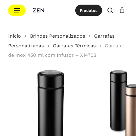
Ir
Menu
Produtos
para
procurar
Cotação
Close
Cart
o
conteúdo
Início
Brindes Personalizados
Garrafas
principal
Personalizadas
Garrafas Térmicas
Garrafa
de Inox 450 ml com Infusor – X14703