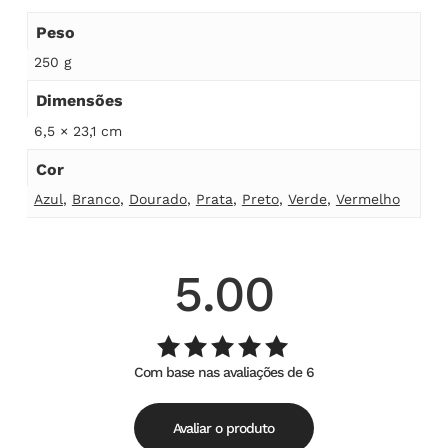
Peso
250 g
Dimensões
6,5 × 23,1 cm
Cor
Azul
,
Branco
,
Dourado
,
Prata
,
Preto
,
Verde
,
Vermelho
5.00
Com base nas avaliações de 6
Avaliação
de
5.00
5
Avaliar o produto