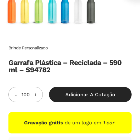
Brinde Personalizado
Garrafa Plástica – Reciclada – 590
ml – S94782
Adicionar A Cotação
Gravação grátis
de um logo em
1 cor
!