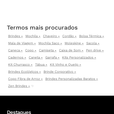
Termos mais procurados
Brindes
Mochila
Chaveiro
Cordão
Bolsa Térmica
Mala de Viagem
Mochila Saco
Moleskine
Sacola
Caneca
Copo
Camiseta
Caixa de Som
Pen drive
Cadernos
Caneta
Garrafa
Kits Personalizados
Kit Churrasco
Tábua
Kit Vinho e Queijo
Brindes Ecológicos
Brinde Corporativo
Copo Fibra de Arroz
Brindes Personalizadas Baratos
Zen Brindes
✨
Destaques