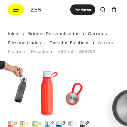
Ir
Menu
Produtos
para
procurar
Cotação
Close
Cart
o
conteúdo
Início
Brindes Personalizados
Garrafas
principal
Personalizadas
Garrafas Plásticas
Garrafa
Plástica – Reciclada – 590 ml – S94782