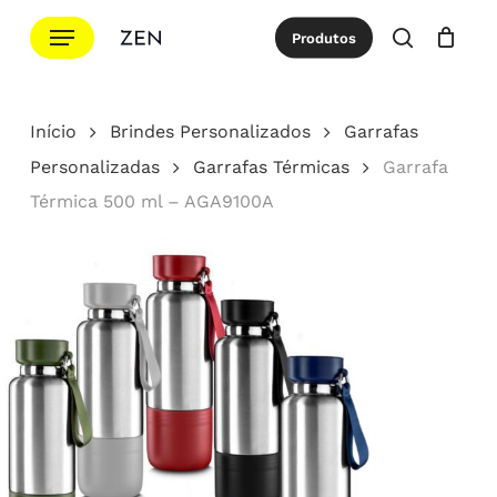
Ir
Menu
Produtos
para
procurar
Cotação
Close
Cart
o
conteúdo
Início
Brindes Personalizados
Garrafas
principal
Personalizadas
Garrafas Térmicas
Garrafa
Térmica 500 ml – AGA9100A