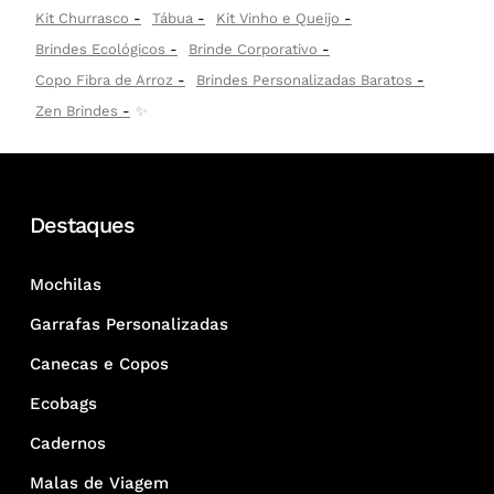
Kit Churrasco
Tábua
Kit Vinho e Queijo
Brindes Ecológicos
Brinde Corporativo
Copo Fibra de Arroz
Brindes Personalizadas Baratos
Zen Brindes
✨
Destaques
Mochilas
Garrafas Personalizadas
Canecas e Copos
Ecobags
Cadernos
Malas de Viagem