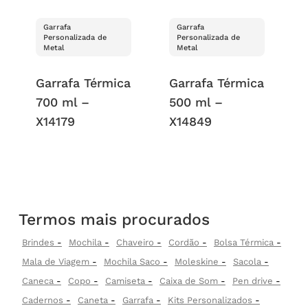
Garrafa
Garrafa
Personalizada de
Personalizada de
Metal
Metal
Garrafa Térmica
Garrafa Térmica
700 ml –
500 ml –
X14179
X14849
Termos mais procurados
Brindes
Mochila
Chaveiro
Cordão
Bolsa Térmica
Mala de Viagem
Mochila Saco
Moleskine
Sacola
Caneca
Copo
Camiseta
Caixa de Som
Pen drive
Cadernos
Caneta
Garrafa
Kits Personalizados