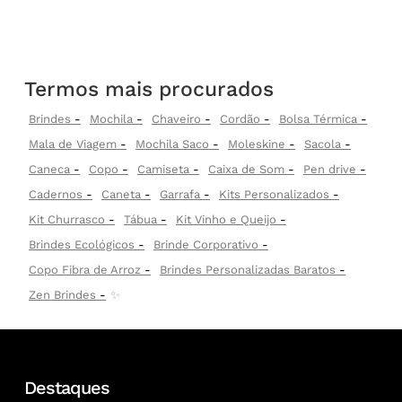
Termos mais procurados
Brindes
Mochila
Chaveiro
Cordão
Bolsa Térmica
Mala de Viagem
Mochila Saco
Moleskine
Sacola
Caneca
Copo
Camiseta
Caixa de Som
Pen drive
Cadernos
Caneta
Garrafa
Kits Personalizados
Kit Churrasco
Tábua
Kit Vinho e Queijo
Brindes Ecológicos
Brinde Corporativo
Copo Fibra de Arroz
Brindes Personalizadas Baratos
Zen Brindes
✨
Destaques