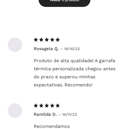
Avaliação
Rosagela Q.
–
14/10/23
5
de 5
Produto de alta qualidade! A garrafa
térmica personalizada chegou antes
do prazo e superou minhas
expectativas. Recomendo!
Avaliação
Ramilda D.
–
14/11/23
5
de 5
Recomendamos