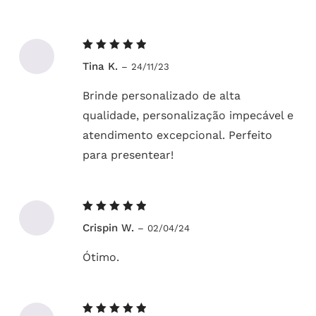
Avaliação
Tina K.
–
24/11/23
5
de 5
Brinde personalizado de alta
qualidade, personalização impecável e
atendimento excepcional. Perfeito
para presentear!
Avaliação
Crispin W.
–
02/04/24
5
de 5
Ótimo.