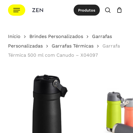
Ir
Menu
Produtos
para
procurar
Cotação
Close
Cart
o
conteúdo
Início
Brindes Personalizados
Garrafas
principal
Personalizadas
Garrafas Térmicas
Garrafa
Térmica 500 ml com Canudo – X04097