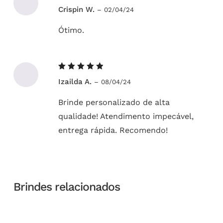
Avaliação
Crispin W.
–
02/04/24
5
de 5
Ótimo.
Avaliação
Izailda A.
–
08/04/24
5
de 5
Brinde personalizado de alta
qualidade! Atendimento impecável,
entrega rápida. Recomendo!
Brindes relacionados