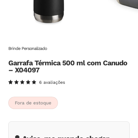
Brinde Personalizado
Garrafa Térmica 500 ml com Canudo
– X04097
6
avaliações
Avaliado
6
como
5.00
de
5, com
Fora de estoque
baseado
em
avaliações
de
clientes