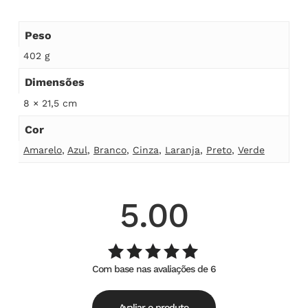
Peso
402 g
Dimensões
8 × 21,5 cm
Cor
Amarelo
,
Azul
,
Branco
,
Cinza
,
Laranja
,
Preto
,
Verde
5.00
Com base nas avaliações de 6
Avaliação
de
5.00
5
Avaliar o produto