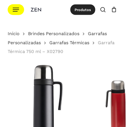
Ir
Menu
Produtos
para
procurar
Cotação
Close
Cart
o
conteúdo
Início
Brindes Personalizados
Garrafas
principal
Personalizadas
Garrafas Térmicas
Garrafa
Térmica 750 ml – X02790