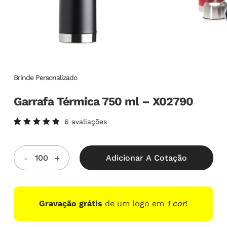
Brinde Personalizado
Garrafa Térmica 750 ml – X02790
6
avaliações
Avaliado
6
como
5.00
de
5, com
Adicionar A Cotação
baseado
em
avaliações
de
clientes
Gravação grátis
de um logo em
1 cor
!