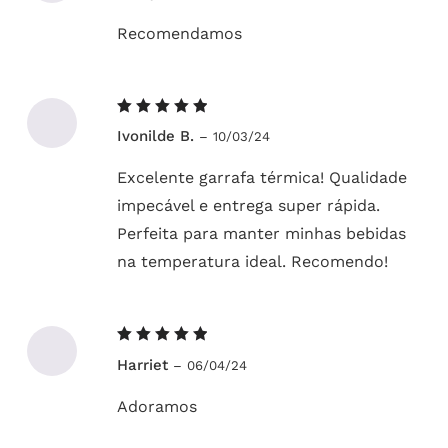
Recomendamos
Avaliação
Ivonilde B.
–
10/03/24
5
de 5
Excelente garrafa térmica! Qualidade
impecável e entrega super rápida.
Perfeita para manter minhas bebidas
na temperatura ideal. Recomendo!
Avaliação
Harriet
–
06/04/24
5
de 5
Adoramos