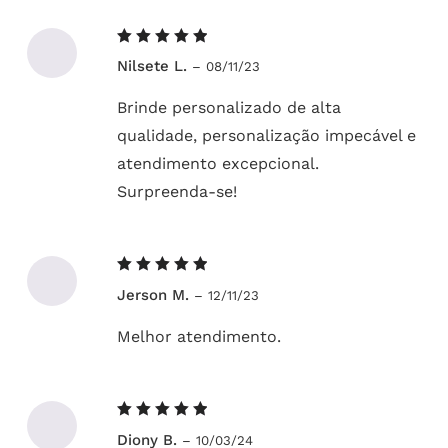
Avaliação
Nilsete L.
–
08/11/23
5
de 5
Brinde personalizado de alta
qualidade, personalização impecável e
atendimento excepcional.
Surpreenda-se!
Avaliação
Jerson M.
–
12/11/23
5
de 5
Melhor atendimento.
Avaliação
Diony B.
–
10/03/24
5
de 5