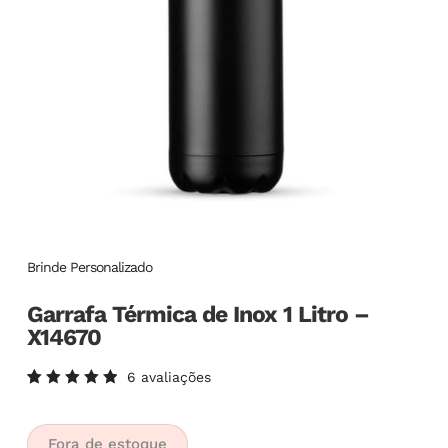
Brinde Personalizado
Garrafa Térmica de Inox 1 Litro –
X14670
6
avaliações
Avaliado
6
como
5.00
de
5, com
Fora de estoque