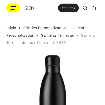
Ir
Menu
Produtos
para
procurar
Cotação
Close
Cart
o
conteúdo
Início
Brindes Personalizados
Garrafas
principal
Personalizadas
Garrafas Térmicas
Garrafa
Térmica de Inox 1 Litro – X14670