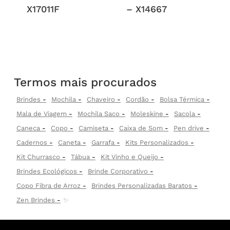
X17011F
– X14667
Termos mais procurados
Brindes
Mochila
Chaveiro
Cordão
Bolsa Térmica
Mala de Viagem
Mochila Saco
Moleskine
Sacola
Caneca
Copo
Camiseta
Caixa de Som
Pen drive
Cadernos
Caneta
Garrafa
Kits Personalizados
Kit Churrasco
Tábua
Kit Vinho e Queijo
Brindes Ecológicos
Brinde Corporativo
Copo Fibra de Arroz
Brindes Personalizadas Baratos
Zen Brindes
✨