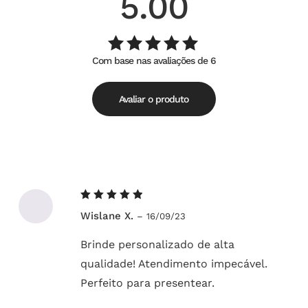
5.00
Com base nas avaliações de 6
Avaliação
de
5.00
5
Avaliar o produto
Avaliação
Wislane X.
–
16/09/23
5
de 5
Brinde personalizado de alta
qualidade! Atendimento impecável.
Perfeito para presentear.