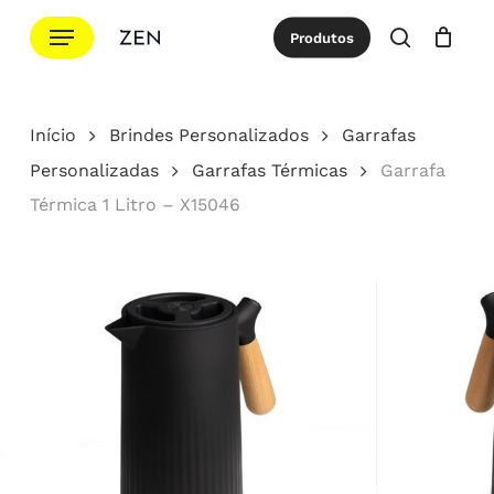
Ir
Menu
Produtos
para
procurar
Cotação
Close
Cart
o
conteúdo
Início
Brindes Personalizados
Garrafas
principal
Personalizadas
Garrafas Térmicas
Garrafa
Térmica 1 Litro – X15046