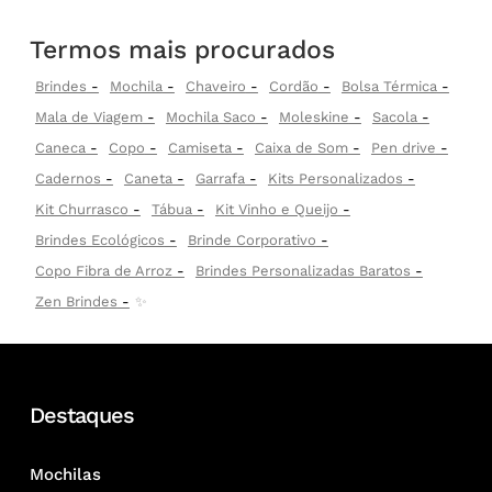
Termos mais procurados
Brindes
Mochila
Chaveiro
Cordão
Bolsa Térmica
Mala de Viagem
Mochila Saco
Moleskine
Sacola
Caneca
Copo
Camiseta
Caixa de Som
Pen drive
Cadernos
Caneta
Garrafa
Kits Personalizados
Kit Churrasco
Tábua
Kit Vinho e Queijo
Brindes Ecológicos
Brinde Corporativo
Copo Fibra de Arroz
Brindes Personalizadas Baratos
Zen Brindes
✨
Destaques
Mochilas