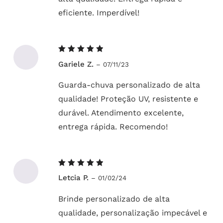
eficiente. Imperdível!
Avaliação
Gariele Z.
–
07/11/23
5
de 5
Guarda-chuva personalizado de alta
qualidade! Proteção UV, resistente e
durável. Atendimento excelente,
entrega rápida. Recomendo!
Avaliação
Letcia P.
–
01/02/24
5
de 5
Brinde personalizado de alta
qualidade, personalização impecável e