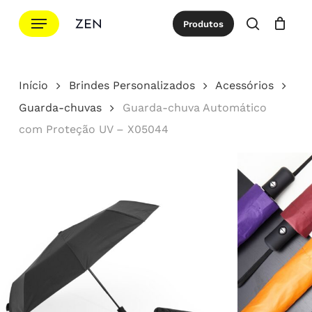
Ir
Menu
Produtos
para
procurar
Cotação
Close
Cart
o
conteúdo
Início
Brindes Personalizados
Acessórios
principal
Guarda-chuvas
Guarda-chuva Automático
com Proteção UV – X05044