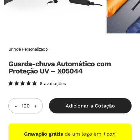
Brinde Personalizado
Guarda-chuva Automático com
Proteção UV – X05044
6
avaliações
Avaliado
6
como
5.00
de
5, com
Adicionar a Cotação
baseado
em
avaliações
de
clientes
Gravação grátis
de um logo em
1 cor
!