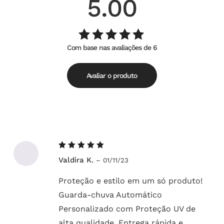
5.00
Com base nas avaliações de 6
Avaliação
de
5.00
5
Avaliar o produto
Avaliação
Valdira K.
–
01/11/23
5
de 5
Proteção e estilo em um só produto!
Guarda-chuva Automático
Personalizado com Proteção UV de
alta qualidade. Entrega rápida e