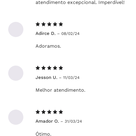
atendimento excepcional. Imperdível!
Avaliação
Adirce D.
–
08/02/24
5
de 5
Adoramos.
Avaliação
Jesson U.
–
11/03/24
5
de 5
Melhor atendimento.
Avaliação
Amador O.
–
31/03/24
5
de 5
Ótimo.