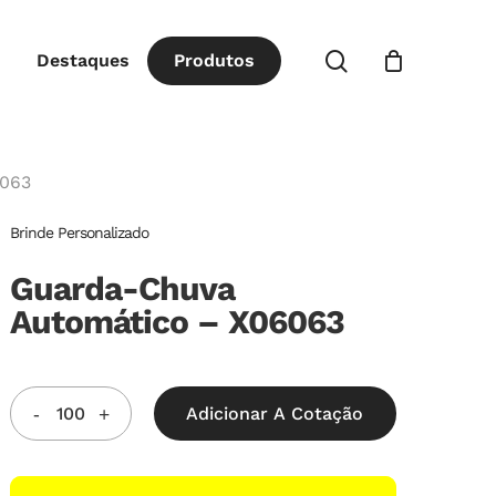
Close
procurar
Destaques
P
r
o
d
u
t
o
s
Cart
6063
Brinde Personalizado
Guarda-Chuva
Automático – X06063
Adicionar A Cotação