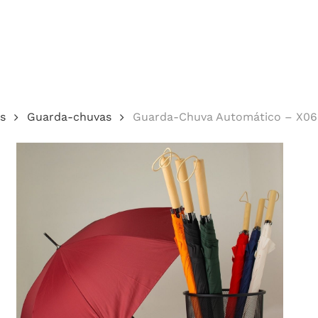
Cotação
s
Guarda-chuvas
Guarda-Chuva Automático – X0
echar.