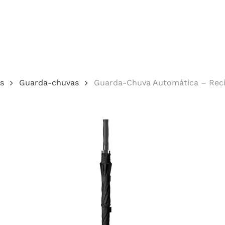
Cotação
s
Guarda-chuvas
Guarda-Chuva Automática – Rec
echar.