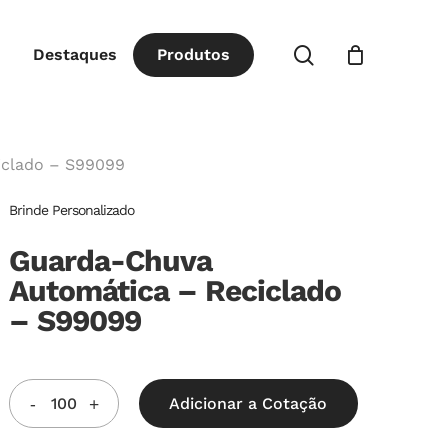
Close
procurar
Destaques
P
r
o
d
u
t
o
s
Cart
iclado – S99099
Brinde Personalizado
Guarda-Chuva
Automática – Reciclado
– S99099
Adicionar a Cotação