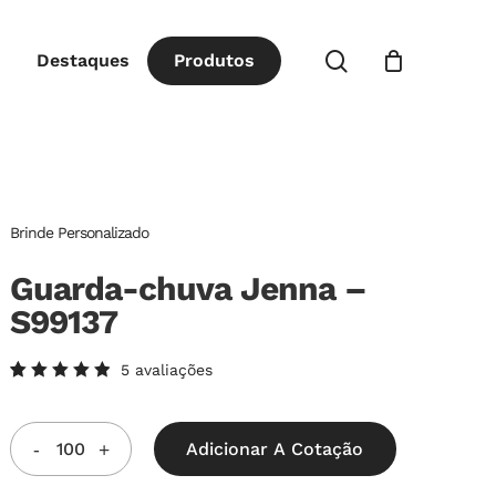
Close
procurar
Destaques
P
r
o
d
u
t
o
s
Cart
Brinde Personalizado
Guarda-chuva Jenna –
S99137
5
avaliações
Avaliado
5
como
5.00
de
5, com
Adicionar A Cotação
baseado
em
avaliações