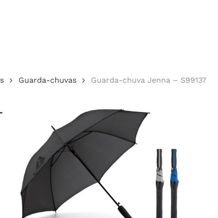
Cotação
s
Guarda-chuvas
Guarda-chuva Jenna – S99137
echar.