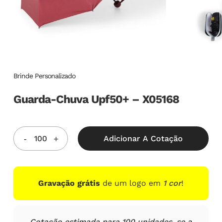
Brinde Personalizado
Guarda-Chuva Upf50+ – X05168
Adicionar A Cotação
Gravação grátis
de um logo em
1 cor
!
Cotação estimada para 100 unidades, se a