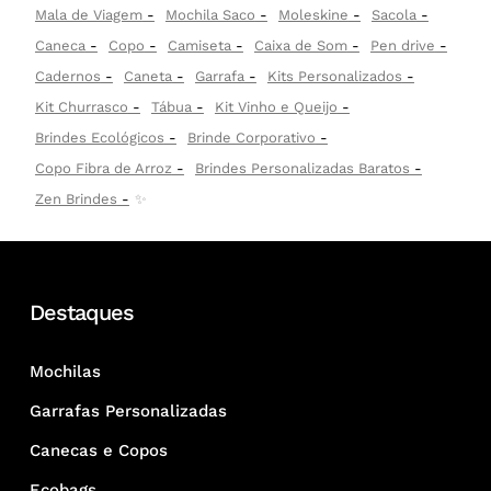
Mala de Viagem
Mochila Saco
Moleskine
Sacola
Caneca
Copo
Camiseta
Caixa de Som
Pen drive
Cadernos
Caneta
Garrafa
Kits Personalizados
Kit Churrasco
Tábua
Kit Vinho e Queijo
Brindes Ecológicos
Brinde Corporativo
Copo Fibra de Arroz
Brindes Personalizadas Baratos
Zen Brindes
✨
Destaques
Mochilas
Garrafas Personalizadas
Canecas e Copos
Ecobags