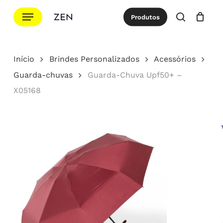
Ir
Menu
Produtos
para
procurar
Cotação
Close
Cart
o
conteúdo
Início
Brindes Personalizados
Acessórios
principal
Guarda-chuvas
Guarda-Chuva Upf50+ –
X05168