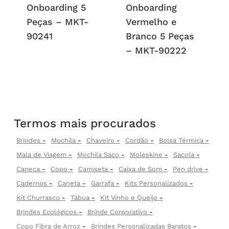
Onboarding 5
Onboarding
Peças – MKT-
Vermelho e
90241
Branco 5 Peças
– MKT-90222
Termos mais procurados
Brindes
Mochila
Chaveiro
Cordão
Bolsa Térmica
Mala de Viagem
Mochila Saco
Moleskine
Sacola
Caneca
Copo
Camiseta
Caixa de Som
Pen drive
Cadernos
Caneta
Garrafa
Kits Personalizados
Kit Churrasco
Tábua
Kit Vinho e Queijo
Brindes Ecológicos
Brinde Corporativo
Copo Fibra de Arroz
Brindes Personalizadas Baratos