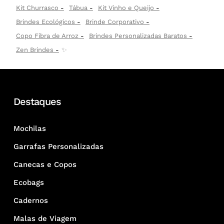
Kit Churrasco
Tábua
Kit Vinho e Queijo
Brindes Ecológicos
Brinde Corporativo
Copo Fibra de Arroz
Brindes Personalizadas Baratos
Zen Brindes
✨
Destaques
Mochilas
Garrafas Personalizadas
Canecas e Copos
Ecobags
Cadernos
Malas de Viagem