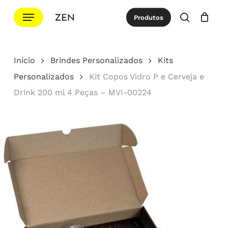
Ir
Menu
Produtos
para
procurar
Cotação
Close
Cart
o
conteúdo
Início
Brindes Personalizados
Kits
principal
Personalizados
Kit Copos Vidro P e Cerveja e
Drink 200 ml 4 Peças – MVI-00224