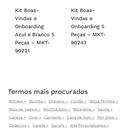
Kit Boas-
Kit Boas-
Vindas e
Vindas e
Onboarding
Onboarding 5
Azul e Branco 5
Peças – MKT-
Peças – MKT-
90243
90221
Termos mais procurados
Brindes
Mochila
Chaveiro
Cordão
Bolsa Térmica
Mala de Viagem
Mochila Saco
Moleskine
Sacola
Caneca
Copo
Camiseta
Caixa de Som
Pen drive
Cadernos
Caneta
Garrafa
Kits Personalizados