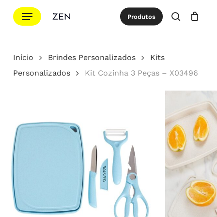
Ir
Menu
Produtos
para
procurar
Cotação
Close
Cart
o
conteúdo
Início
Brindes Personalizados
Kits
principal
Personalizados
Kit Cozinha 3 Peças – X03496