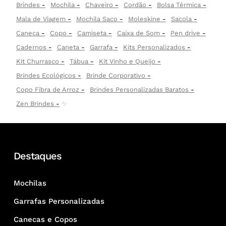
Brindes
Mochila
Chaveiro
Cordão
Bolsa Térmica
Mala de Viagem
Mochila Saco
Moleskine
Sacola
Caneca
Copo
Camiseta
Caixa de Som
Pen drive
Cadernos
Caneta
Garrafa
Kits Personalizados
Kit Churrasco
Tábua
Kit Vinho e Queijo
Brindes Ecológicos
Brinde Corporativo
Copo Fibra de Arroz
Brindes Personalizadas Baratos
Zen Brindes
✨
Destaques
Mochilas
Garrafas Personalizadas
Canecas e Copos