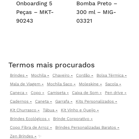
Onboarding 5
Bomba Preto –
Peças – MKT-
300 ml – MIG-
90243
03321
Termos mais procurados
Brindes
Mochila
Chaveiro
Cordão
Bolsa Térmica
Mala de Viagem
Mochila Saco
Moleskine
Sacola
Caneca
Copo
Camiseta
Caixa de Som
Pen drive
Cadernos
Caneta
Garrafa
Kits Personalizados
Kit Churrasco
Tábua
Kit Vinho e Queijo
Brindes Ecológicos
Brinde Corporativo
Copo Fibra de Arroz
Brindes Personalizadas Baratos
Zen Brindes
✨