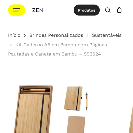
Ir
Menu
Produtos
para
procurar
Cotação
Close
Cart
o
conteúdo
Início
Brindes Personalizados
Sustentáveis
principal
Kit Caderno A5 em Bambu com Páginas
Pautadas e Caneta em Bambu – S93624