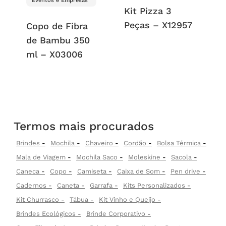
Eventos e Empresas
Kit Pizza 3
Peças – X12957
Copo de Fibra
de Bambu 350
ml – X03006
Termos mais procurados
Brindes
Mochila
Chaveiro
Cordão
Bolsa Térmica
Mala de Viagem
Mochila Saco
Moleskine
Sacola
Caneca
Copo
Camiseta
Caixa de Som
Pen drive
Cadernos
Caneta
Garrafa
Kits Personalizados
Kit Churrasco
Tábua
Kit Vinho e Queijo
Brindes Ecológicos
Brinde Corporativo