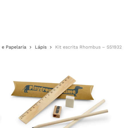
Cotação
o e Papelaria
Lápis
Kit escrita Rhombus – S51932
echar.