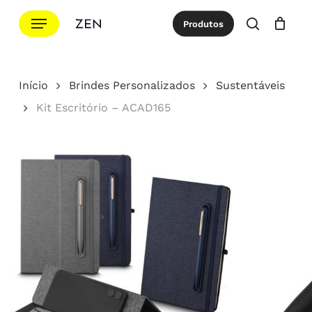
Ir
Menu
Produtos
para
procurar
Cotação
Close
Cart
o
conteúdo
Início
Brindes Personalizados
Sustentáveis
principal
Kit Escritório – ACAD165