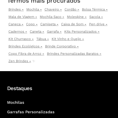
Termos mais procurados
Brindes
Mochila
Chaveiro
Cordão
Bolsa Térmica
Mala de Viagem
Mochila Saco
Moleskine
Sacola
Caneca
Copo
Camiseta
Caixa de Som
Pen drive
Cadernos
Caneta
Garrafa
Kits Personalizados
Kit Churrasco
Tábua
Kit Vinho e Queijo
Brindes Ecológicos
Brinde Corporativo
Copo Fibra de Arroz
Brindes Personalizadas Baratos
Zen Brindes
✨
Destaques
Mochilas
Garrafas Personalizadas