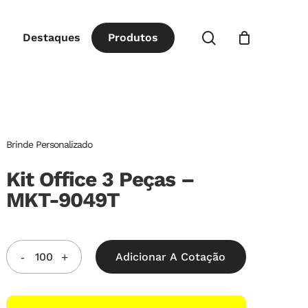
Close
procurar
Destaques
P
r
o
d
u
t
o
s
Cart
Brinde Personalizado
Kit Office 3 Peças –
MKT-9049T
Adicionar A Cotação