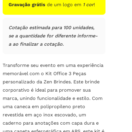
Gravação grátis
de um logo em
1 cor
!
Cotação estimada para 100 unidades,
se a quantidade for diferente informe-
a ao finalizar a cotação.
Transforme seu evento em uma experiência
memorável com o Kit Office 3 Peças
personalizado da Zen Brindes. Este brinde
corporativo é ideal para promover sua
marca, unindo funcionalidade e estilo. Com
uma caneca em polipropileno preto
revestida em aço inox escovado, um
caderno para anotações com capa dura e
uma caneta esferográfica em ABS, este kit é