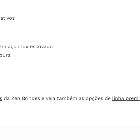
ativos
 em aço inox escovado
dura
s
s
da Zen Brindes e veja também as opções de
linha prem