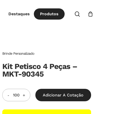
Close
procurar
Destaques
P
r
o
d
u
t
o
s
Cart
Brinde Personalizado
Kit Petisco 4 Peças –
MKT-90345
Adicionar A Cotação