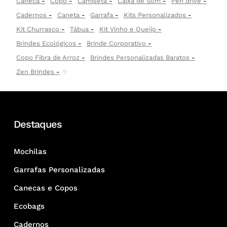
Caneca
Copo
Camiseta
Caixa de Som
Pen drive
Cadernos
Caneta
Garrafa
Kits Personalizados
Kit Churrasco
Tábua
Kit Vinho e Queijo
Brindes Ecológicos
Brinde Corporativo
Copo Fibra de Arroz
Brindes Personalizadas Baratos
Zen Brindes
✨
Destaques
Mochilas
Garrafas Personalizadas
Canecas e Copos
Ecobags
Cadernos