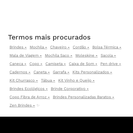
Termos mais procurados
Brindes
Mochila
Chaveiro
Cordão
Bolsa Térmica
Mala de Viagem
Mochila Saco
Moleskine
Sacola
Caneca
Copo
Camiseta
Caixa de Som
Pen drive
Cadernos
Caneta
Garrafa
Kits Personalizados
Kit Churrasco
Tábua
Kit Vinho e Queijo
Brindes Ecológicos
Brinde Corporativo
Copo Fibra de Arroz
Brindes Personalizadas Baratos
Zen Brindes
✨