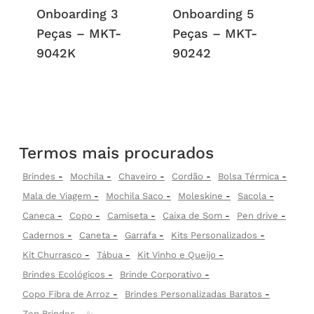
Onboarding 3
Onboarding 5
Peças – MKT-
Peças – MKT-
9042K
90242
Termos mais procurados
Brindes
Mochila
Chaveiro
Cordão
Bolsa Térmica
Mala de Viagem
Mochila Saco
Moleskine
Sacola
Caneca
Copo
Camiseta
Caixa de Som
Pen drive
Cadernos
Caneta
Garrafa
Kits Personalizados
Kit Churrasco
Tábua
Kit Vinho e Queijo
Brindes Ecológicos
Brinde Corporativo
Copo Fibra de Arroz
Brindes Personalizadas Baratos
Zen Brindes
✨