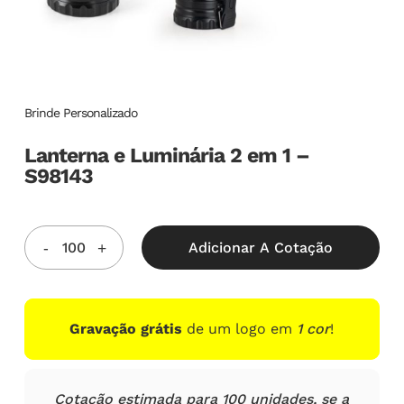
Brinde Personalizado
Lanterna e Luminária 2 em 1 –
S98143
Adicionar A Cotação
Gravação grátis
de um logo em
1 cor
!
Cotação estimada para 100 unidades, se a