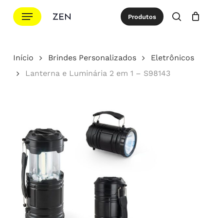
Ir
Menu
Produtos
para
procurar
Cotação
Close
Cart
o
conteúdo
Início
Brindes Personalizados
Eletrônicos
principal
Lanterna e Luminária 2 em 1 – S98143