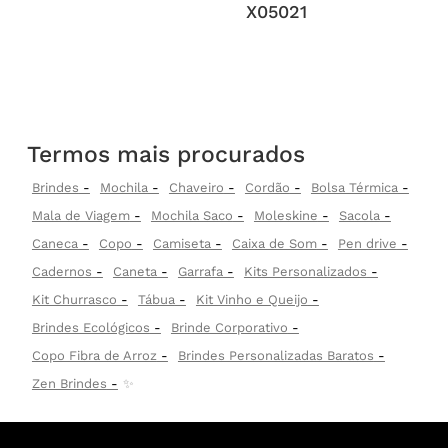
X05021
Termos mais procurados
Brindes
Mochila
Chaveiro
Cordão
Bolsa Térmica
Mala de Viagem
Mochila Saco
Moleskine
Sacola
Caneca
Copo
Camiseta
Caixa de Som
Pen drive
Cadernos
Caneta
Garrafa
Kits Personalizados
Kit Churrasco
Tábua
Kit Vinho e Queijo
Brindes Ecológicos
Brinde Corporativo
Copo Fibra de Arroz
Brindes Personalizadas Baratos
Zen Brindes
✨