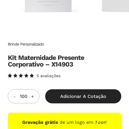
Brinde Personalizado
Kit Maternidade Presente
Corporativo – X14903
5
avaliações
Avaliado
5
como
5.00
de
5, com
Adicionar A Cotação
baseado
em
avaliações
de
clientes
Gravação grátis
de um logo em
1 cor
!