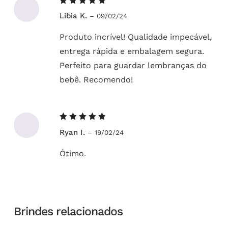
Avaliação
Libia K.
–
09/02/24
5
de 5
Produto incrível! Qualidade impecável,
entrega rápida e embalagem segura.
Perfeito para guardar lembranças do
bebê. Recomendo!
Avaliação
Ryan I.
–
19/02/24
5
de 5
Ótimo.
Brindes relacionados