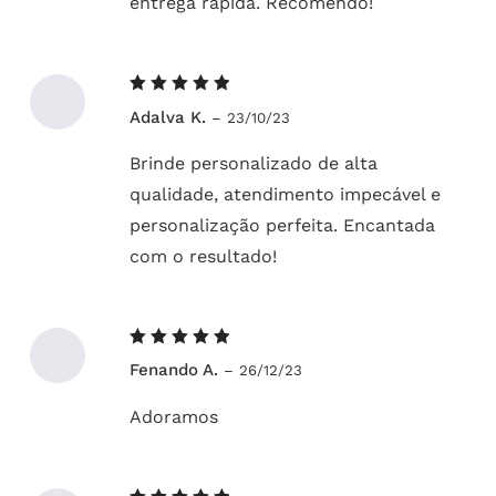
entrega rápida. Recomendo!
Avaliação
Adalva K.
–
23/10/23
5
de 5
Brinde personalizado de alta
qualidade, atendimento impecável e
personalização perfeita. Encantada
com o resultado!
Avaliação
Fenando A.
–
26/12/23
5
de 5
Adoramos