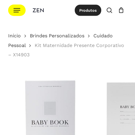
Ir
Menu
Produtos
para
procurar
Cotação
Close
Cart
o
conteúdo
Início
Brindes Personalizados
Cuidado
principal
Pessoal
Kit Maternidade Presente Corporativo
– X14903