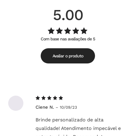
5.00
Com base nas avaliações de 5
Avaliação
de
5.00
5
Avaliar o produto
Avaliação
Ciene N.
–
10/09/23
5
de 5
Brinde personalizado de alta
qualidade! Atendimento impecável e