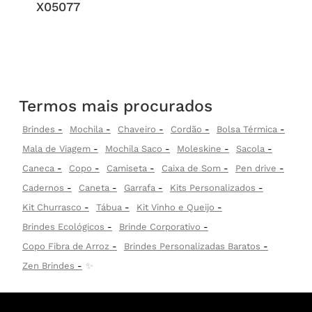
X05077
Termos mais procurados
Brindes
Mochila
Chaveiro
Cordão
Bolsa Térmica
Mala de Viagem
Mochila Saco
Moleskine
Sacola
Caneca
Copo
Camiseta
Caixa de Som
Pen drive
Cadernos
Caneta
Garrafa
Kits Personalizados
Kit Churrasco
Tábua
Kit Vinho e Queijo
Brindes Ecológicos
Brinde Corporativo
Copo Fibra de Arroz
Brindes Personalizadas Baratos
Zen Brindes
✨