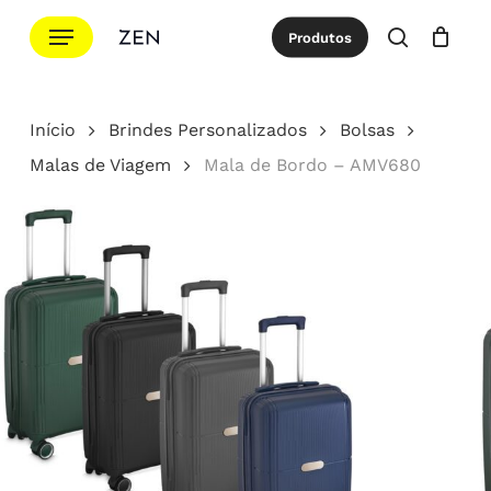
Ir
Menu
Produtos
para
procurar
Cotação
Close
Cart
o
conteúdo
Início
Brindes Personalizados
Bolsas
principal
Malas de Viagem
Mala de Bordo – AMV680