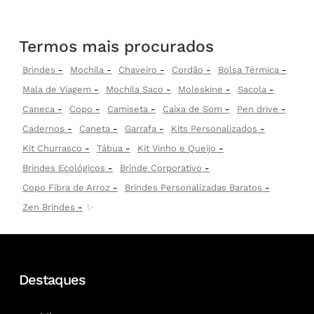
Termos mais procurados
Brindes
Mochila
Chaveiro
Cordão
Bolsa Térmica
Mala de Viagem
Mochila Saco
Moleskine
Sacola
Caneca
Copo
Camiseta
Caixa de Som
Pen drive
Cadernos
Caneta
Garrafa
Kits Personalizados
Kit Churrasco
Tábua
Kit Vinho e Queijo
Brindes Ecológicos
Brinde Corporativo
Copo Fibra de Arroz
Brindes Personalizadas Baratos
Zen Brindes
✨
Destaques