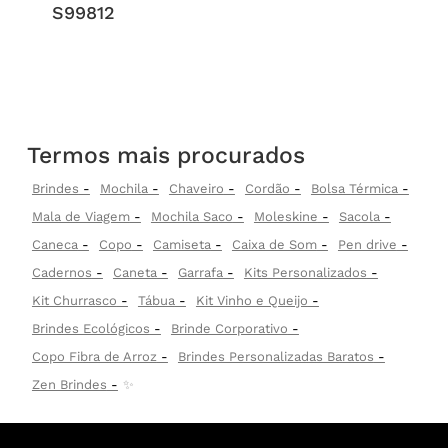
S99812
Termos mais procurados
Brindes
Mochila
Chaveiro
Cordão
Bolsa Térmica
Mala de Viagem
Mochila Saco
Moleskine
Sacola
Caneca
Copo
Camiseta
Caixa de Som
Pen drive
Cadernos
Caneta
Garrafa
Kits Personalizados
Kit Churrasco
Tábua
Kit Vinho e Queijo
Brindes Ecológicos
Brinde Corporativo
Copo Fibra de Arroz
Brindes Personalizadas Baratos
Zen Brindes
✨