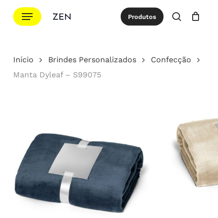
Ir
Menu
Produtos
para
procurar
Cotação
Close
Cart
o
conteúdo
Início
Brindes Personalizados
Confecção
principal
Manta Dyleaf – S99075