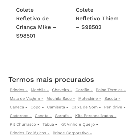
Colete
Colete
Refletivo de
Refletivo Thiem
Criança Mike –
– S98502
S98501
Termos mais procurados
Brindes
Mochila
Chaveiro
Cordão
Bolsa Térmica
Mala de Viagem
Mochila Saco
Moleskine
Sacola
Caneca
Copo
Camiseta
Caixa de Som
Pen drive
Cadernos
Caneta
Garrafa
Kits Personalizados
Kit Churrasco
Tábua
Kit Vinho e Queijo
Brindes Ecológicos
Brinde Corporativo