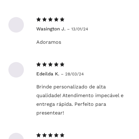
Avaliação
Wasington J.
–
13/01/24
5
de 5
Adoramos
Avaliação
Edeilda K.
–
28/03/24
5
de 5
Brinde personalizado de alta
qualidade! Atendimento impecável e
entrega rápida. Perfeito para
presentear!