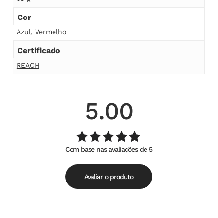
Cor
Azul
,
Vermelho
Certificado
REACH
5.00
Com base nas avaliações de 5
Avaliação
de
5.00
5
Avaliar o produto