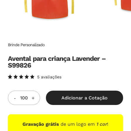
Brinde Personalizado
Avental para criança Lavender –
S99826
5
avaliações
Avaliado
5
como
5.00
de
5, com
Adicionar a Cotação
baseado
em
avaliações
de
clientes
Gravação grátis
de um logo em
1 cor
!