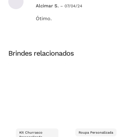
Avaliação
Alcimar S.
–
07/04/24
5
de 5
Ótimo.
Brindes relacionados
Kit Churrasco
Roupa Personalizada