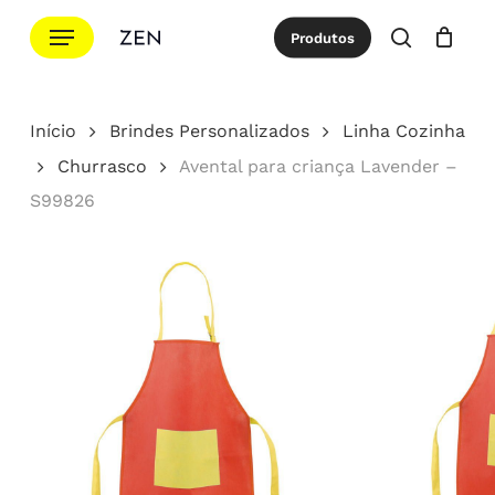
Ir
Menu
Produtos
para
procurar
Cotação
Close
Cart
o
conteúdo
Início
Brindes Personalizados
Linha Cozinha
principal
Churrasco
Avental para criança Lavender –
S99826