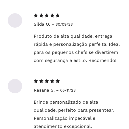
Avaliação
Silda O.
–
30/09/23
5
de 5
Produto de alta qualidade, entrega
rápida e personalização perfeita. Ideal
para os pequenos chefs se divertirem
com segurança e estilo. Recomendo!
Avaliação
Rasana S.
–
05/11/23
5
de 5
Brinde personalizado de alta
qualidade, perfeito para presentear.
Personalização impecável e
atendimento excepcional.