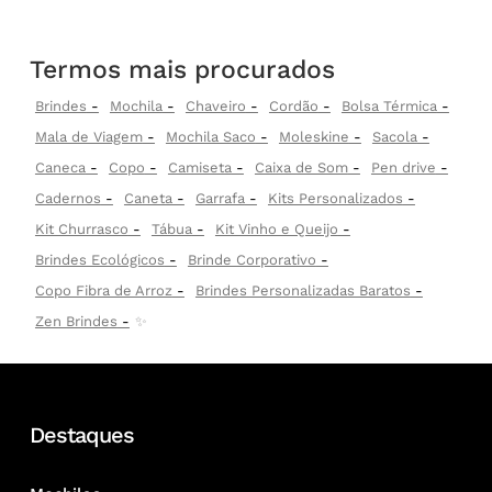
Termos mais procurados
Brindes
Mochila
Chaveiro
Cordão
Bolsa Térmica
Mala de Viagem
Mochila Saco
Moleskine
Sacola
Caneca
Copo
Camiseta
Caixa de Som
Pen drive
Cadernos
Caneta
Garrafa
Kits Personalizados
Kit Churrasco
Tábua
Kit Vinho e Queijo
Brindes Ecológicos
Brinde Corporativo
Copo Fibra de Arroz
Brindes Personalizadas Baratos
Zen Brindes
✨
Destaques