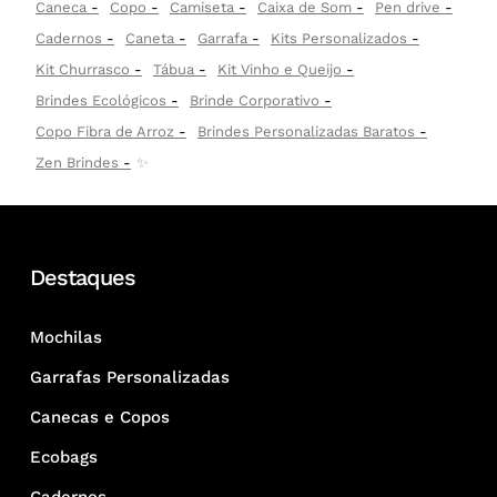
Caneca
Copo
Camiseta
Caixa de Som
Pen drive
Cadernos
Caneta
Garrafa
Kits Personalizados
Kit Churrasco
Tábua
Kit Vinho e Queijo
Brindes Ecológicos
Brinde Corporativo
Copo Fibra de Arroz
Brindes Personalizadas Baratos
Zen Brindes
✨
Destaques
Mochilas
Garrafas Personalizadas
Canecas e Copos
Ecobags