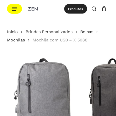
Ir
Menu
Produtos
para
procurar
Cotação
Close
Cart
o
conteúdo
Início
Brindes Personalizados
Bolsas
principal
Mochilas
Mochila com USB – X15088