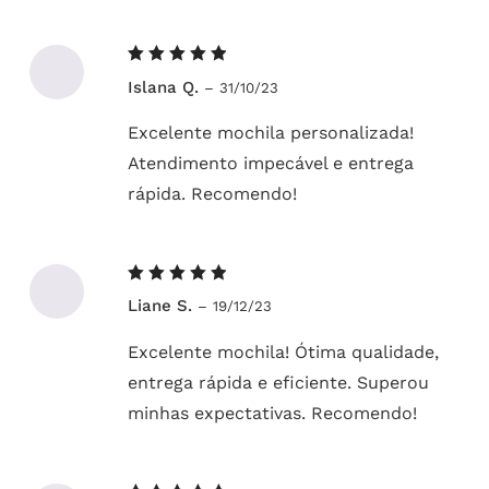
Avaliação
Islana Q.
–
31/10/23
5
de 5
Excelente mochila personalizada!
Atendimento impecável e entrega
rápida. Recomendo!
Avaliação
Liane S.
–
19/12/23
5
de 5
Excelente mochila! Ótima qualidade,
entrega rápida e eficiente. Superou
minhas expectativas. Recomendo!