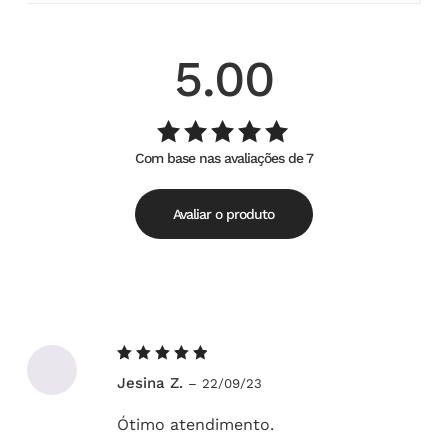
5.00
Com base nas avaliações de 7
Avaliação
de
5.00
5
Avaliar o produto
Avaliação
Jesina Z.
–
22/09/23
5
de 5
Ótimo atendimento.