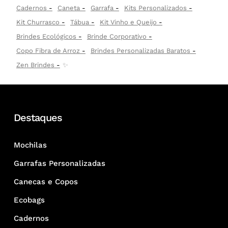
Cadernos
Caneta
Garrafa
Kits Personalizados
Kit Churrasco
Tábua
Kit Vinho e Queijo
Brindes Ecológicos
Brinde Corporativo
Copo Fibra de Arroz
Brindes Personalizadas Baratos
Zen Brindes
✨
Destaques
Mochilas
Garrafas Personalizadas
Canecas e Copos
Ecobags
Cadernos