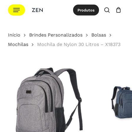
Ir
Menu
Produtos
para
procurar
Cotação
Close
Cart
o
conteúdo
Início
Brindes Personalizados
Bolsas
principal
Mochilas
Mochila de Nylon 30 Litros – X18373