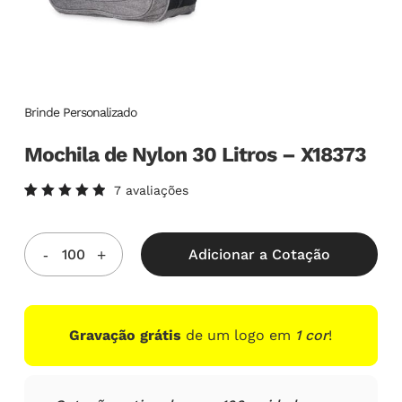
Brinde Personalizado
Mochila de Nylon 30 Litros – X18373
7
avaliações
Avaliado
7
como
5.00
de
5, com
Adicionar a Cotação
baseado
em
avaliações
de
clientes
Gravação grátis
de um logo em
1 cor
!