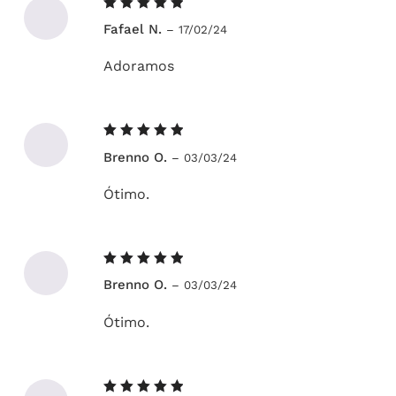
Avaliação
Fafael N.
–
17/02/24
5
de 5
Adoramos
Avaliação
Brenno O.
–
03/03/24
5
de 5
Ótimo.
Avaliação
Brenno O.
–
03/03/24
5
de 5
Ótimo.